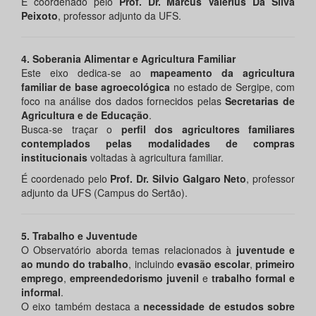
É coordenado pelo
Prof. Dr. Marcus Valerius Da Silva
Peixoto
, professor adjunto da UFS.
4. Soberania Alimentar e Agricultura Familiar
Este eixo dedica-se ao
mapeamento da agricultura
familiar de base agroecológica
no estado de Sergipe, com
foco na análise dos dados fornecidos pelas
Secretarias de
Agricultura e de Educação
.
Busca-se traçar o
perfil dos agricultores familiares
contemplados pelas modalidades de compras
institucionais
voltadas à agricultura familiar.
É coordenado pelo
Prof. Dr. Silvio Galgaro Neto
, professor
adjunto da UFS (Campus do Sertão).
5. Trabalho e Juventude
O Observatório aborda temas relacionados à
juventude e
ao mundo do trabalho
, incluindo
evasão escolar
,
primeiro
emprego
,
empreendedorismo juvenil
e
trabalho formal e
informal
.
O eixo também destaca a
necessidade de estudos sobre