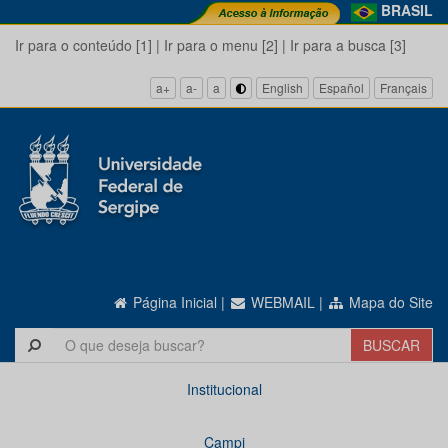
BRASIL
Ir para o conteúdo [1]
|
Ir para o menu [2]
|
Ir para a busca [3]
a+
a-
a
English
Español
Français
Página Inicial
|
WEBMAIL
|
Mapa do Site
Institucional
Campi