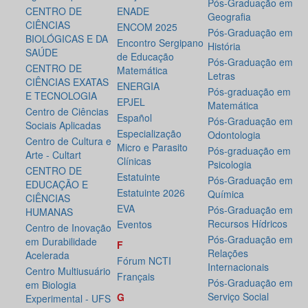
Pós-Graduação em
CENTRO DE
ENADE
Geografia
CIÊNCIAS
ENCOM 2025
Pós-Graduação em
BIOLÓGICAS E DA
Encontro Sergipano
História
SAÚDE
de Educação
Pós-Graduação em
CENTRO DE
Matemática
Letras
CIÊNCIAS EXATAS
ENERGIA
Pós-graduação em
E TECNOLOGIA
EPJEL
Matemática
Centro de Ciências
Español
Pós-Graduação em
Sociais Aplicadas
Especialização
Odontologia
Centro de Cultura e
Micro e Parasito
Pós-graduação em
Arte - Cultart
Clínicas
Psicologia
CENTRO DE
Estatuinte
Pós-Graduação em
EDUCAÇÃO E
Estatuinte 2026
Química
CIÊNCIAS
EVA
Pós-Graduação em
HUMANAS
Recursos Hídricos
Eventos
Centro de Inovação
Pós-Graduação em
em Durabilidade
F
Relações
Acelerada
Fórum NCTI
Internacionais
Centro Multiusuário
Français
Pós-Graduação em
em Biologia
Serviço Social
G
Experimental - UFS