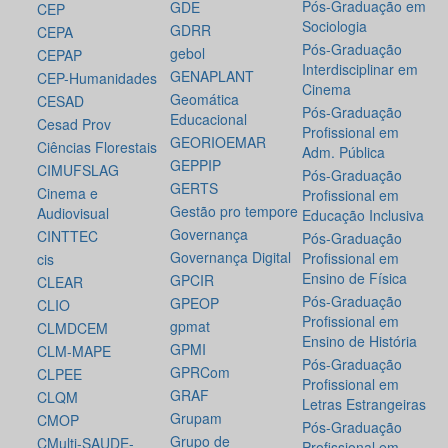
Pós-Graduação em
GDE
CEP
Sociologia
GDRR
CEPA
Pós-Graduação
gebol
CEPAP
Interdisciplinar em
GENAPLANT
CEP-Humanidades
Cinema
Geomática
CESAD
Pós-Graduação
Educacional
Cesad Prov
Profissional em
GEORIOEMAR
Ciências Florestais
Adm. Pública
GEPPIP
CIMUFSLAG
Pós-Graduação
GERTS
Cinema e
Profissional em
Gestão pro tempore
Audiovisual
Educação Inclusiva
Governança
CINTTEC
Pós-Graduação
Governança Digital
Profissional em
cis
Ensino de Física
GPCIR
CLEAR
Pós-Graduação
GPEOP
CLIO
Profissional em
gpmat
CLMDCEM
Ensino de História
GPMI
CLM-MAPE
Pós-Graduação
GPRCom
CLPEE
Profissional em
GRAF
CLQM
Letras Estrangeiras
Grupam
CMOP
Pós-Graduação
Grupo de
CMulti-SAUDE-
Profissional em