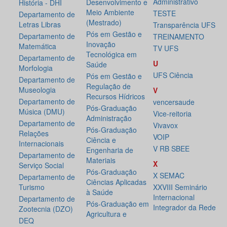
Administrativo
Desenvolvimento e
História - DHI
Meio Ambiente
TESTE
Departamento de
(Mestrado)
Letras Libras
Transparência UFS
Pós em Gestão e
Departamento de
TREINAMENTO
Inovação
Matemática
TV UFS
Tecnológica em
Departamento de
U
Saúde
Morfologia
UFS Ciência
Pós em Gestão e
Departamento de
Regulação de
Museologia
V
Recursos Hídricos
Departamento de
vencersaude
Pós-Graduação
Música (DMU)
Vice-reitoria
Administração
Departamento de
Vivavox
Pós-Graduação
Relações
VOIP
Ciência e
Internacionais
V RB SBEE
Engenharia de
Departamento de
Materiais
X
Serviço Social
Pós-Graduação
X SEMAC
Departamento de
Ciências Aplicadas
Turismo
XXVIII Seminário
à Saúde
Internacional
Departamento de
Pós-Graduação em
Integrador da Rede
Zootecnia (DZO)
Agricultura e
DEQ