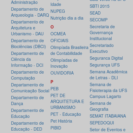
Administração
Idade
SBTI 2015
Departamento de
NUPEG
SEAD
Arqueologia - DARQ
Nutrição dia a dia
SECOMP
Departamento de
Secretaria de
O
Arquitetura e
Governança
Urbanismo - DAU
OCMEA
Institucional
Departamento de
OFICIAIS
Secretariado
Biociências (DBCI)
Olimpíada Brasileira
Executivo
Departamento de
de Contabilidade
Seguranca Digital
Ciência da
Olimpíadas de
Segurança UFS
Informação - DCI
Inovação
Semana Acadêmica
Departamento de
OUVIDORIA
de Letras - DLI
Computação
P
Semana de
Departamento de
PEB
Fisioterapia da UFS
Comunicação Social
PET DE
Campus Lagarto
Departamento de
ARQUITETURA E
Semana de
Dança
URBANISMO
Geografia
Departamento de
PET - Educação
SEMAT ITABAIANA
Educação
Pet História
SEPEDOQUI
Departamento de
PIBID
Educação - DED
Setor de Eventos e