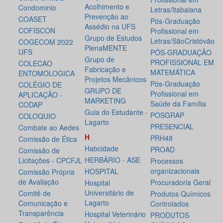
Acolhimento e
Condominio
Letras/Itabaiana
Prevenção ao
COASET
Pós-Graduação
Assédio na UFS
COFISCON
Profissional em
Grupo de Estudos
Letras/SãoCristóvão
COGECOM 2022
PlenaMENTE
UFS
PÓS-GRADUAÇÃO
Grupo de
PROFISSIONAL EM
COLECAO
Fabricação e
MATEMÁTICA
ENTOMOLOGICA
Projetos Mecânicos
Pós-Graduação
COLÉGIO DE
GRUPO DE
Profissional em
APLICAÇÃO -
MARKETING
Saúde da Família
CODAP
Guia do Estudante -
POSGRAP
COLOQUIO
Lagarto
PRESENCIAL
Combate ao Aedes
H
PRH48
Comissão de Ética
Habcidade
PROAD
Comissão de
HERBÁRIO - ASE
Licitações - CPCFJL
Processos
organizacionais
HOSPITAL
Comissão Própria
de Avaliação
Procuradoria Geral
Hospital
Universitário de
Comitê de
Produtos Químicos
Lagarto
Comunicação e
Controlados
Transparência
Hospital Veterinário
PRODUTOS