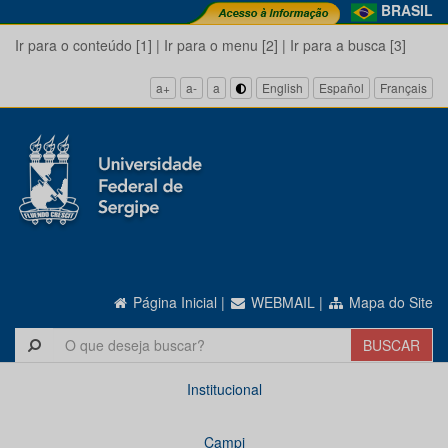
BRASIL
Ir para o conteúdo [1]
|
Ir para o menu [2]
|
Ir para a busca [3]
a+
a-
a
English
Español
Français
Página Inicial
|
WEBMAIL
|
Mapa do Site
Institucional
Campi