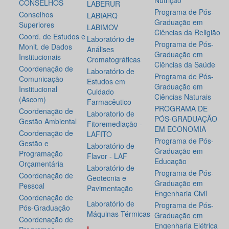
Nutrição
CONSELHOS
LABERUR
Programa de Pós-
Conselhos
LABIARQ
Graduação em
Superiores
LABIMOV
Ciências da Religião
Coord. de Estudos e
Laboratório de
Programa de Pós-
Monit. de Dados
Análises
Graduação em
Institucionais
Cromatográficas
Ciências da Saúde
Coordenação de
Laboratório de
Programa de Pós-
Comunicação
Estudos em
Graduação em
Institucional
Cuidado
Ciências Naturais
(Ascom)
Farmacêutico
PROGRAMA DE
Coordenação de
Laboratorio de
PÓS-GRADUAÇÃO
Gestão Ambiental
Fitoremediação -
EM ECONOMIA
Coordenação de
LAFITO
Programa de Pós-
Gestão e
Laboratório de
Graduação em
Programação
Flavor - LAF
Educação
Orçamentária
Laboratório de
Programa de Pós-
Coordenação de
Geotecnia e
Graduação em
Pessoal
Pavimentação
Engenharia Civil
Coordenação de
Laboratório de
Programa de Pós-
Pós-Graduação
Máquinas Térmicas
Graduação em
Coordenação de
Engenharia Elétrica