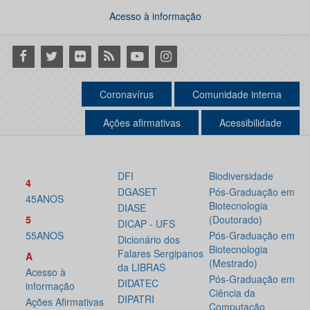
Acesso à informação
Facebook
Twitter
Flickr
RSS
Youtube
Instagram
Coronavírus
Comunidade interna
Ações afirmativas
Acessibilidade
DFI
Biodiversidade
4
DGASET
Pós-Graduação em
45ANOS
Biotecnologia
DIASE
5
(Doutorado)
DICAP - UFS
55ANOS
Pós-Graduação em
Dicionário dos
Biotecnologia
Falares Sergipanos
A
(Mestrado)
da LIBRAS
Acesso à
Pós-Graduação em
DIDATEC
informação
Ciência da
DIPATRI
Ações Afirmativas
Computação