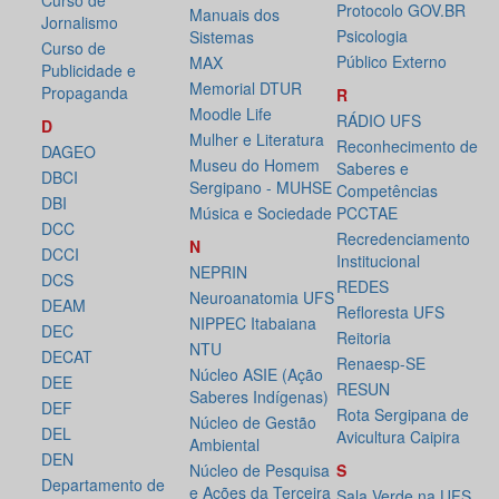
Curso de
Protocolo GOV.BR
Manuais dos
Jornalismo
Psicologia
Sistemas
Curso de
Público Externo
MAX
Publicidade e
Memorial DTUR
Propaganda
R
Moodle Life
RÁDIO UFS
D
Mulher e Literatura
Reconhecimento de
DAGEO
Museu do Homem
Saberes e
DBCI
Sergipano - MUHSE
Competências
DBI
Música e Sociedade
PCCTAE
DCC
Recredenciamento
N
DCCI
Institucional
NEPRIN
DCS
REDES
Neuroanatomia UFS
DEAM
Refloresta UFS
NIPPEC Itabaiana
DEC
Reitoria
NTU
DECAT
Renaesp-SE
Núcleo ASIE (Ação
DEE
RESUN
Saberes Indígenas)
DEF
Rota Sergipana de
Núcleo de Gestão
DEL
Avicultura Caipira
Ambiental
DEN
Núcleo de Pesquisa
S
Departamento de
e Ações da Terceira
Sala Verde na UFS