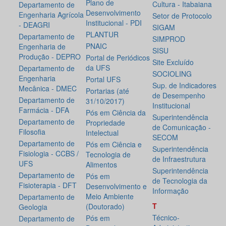
Plano de
Cultura - Itabaiana
Departamento de
Desenvolvimento
Engenharia Agrícola
Setor de Protocolo
Institucional - PDI
- DEAGRI
SIGAM
PLANTUR
Departamento de
SIMPROD
PNAIC
Engenharia de
SISU
Produção - DEPRO
Portal de Periódicos
Site Excluído
da UFS
Departamento de
SOCIOLING
Engenharia
Portal UFS
Sup. de Indicadores
Mecânica - DMEC
Portarias (até
de Desempenho
Departamento de
31/10/2017)
Institucional
Farmácia - DFA
Pós em Ciência da
Superintendência
Departamento de
Propriedade
de Comunicação -
Filosofia
Intelectual
SECOM
Departamento de
Pós em Ciência e
Superintendência
Fisiologia - CCBS /
Tecnologia de
de Infraestrutura
UFS
Alimentos
Superintendência
Departamento de
Pós em
de Tecnologia da
Fisioterapia - DFT
Desenvolvimento e
Informação
Meio Ambiente
Departamento de
T
(Doutorado)
Geologia
Técnico-
Pós em
Departamento de