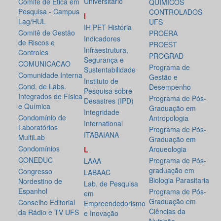
Universitário
Comitê de Ética em
QUÍMICOS
Pesquisa - Campus
CONTROLADOS
I
Lag/HUL
UFS
IH PET História
Comitê de Gestão
PROERA
Indicadores
de Riscos e
PROEST
Infraestrutura,
Controles
PROGRAD
Segurança e
COMUNICACAO
Programa de
Sustentabilidade
Comunidade Interna
Gestão e
Instituto de
Cond. de Labs.
Desempenho
Pesquisa sobre
Integrados de Física
Programa de Pós-
Desastres (IPD)
e Química
Graduação em
Integridade
Condomínio de
Antropologia
International
Laboratórios
Programa de Pós-
ITABAIANA
MultiLab
Graduação em
Condomínios
Arqueologia
L
CONEDUC
Programa de Pós-
LAAA
graduação em
Congresso
LABAAC
Biologia Parasitaria
Nordestino de
Lab. de Pesquisa
Espanhol
Programa de Pós-
em
Graduação em
Conselho Editorial
Empreendedorismo
Ciências da
da Rádio e TV UFS
e Inovação