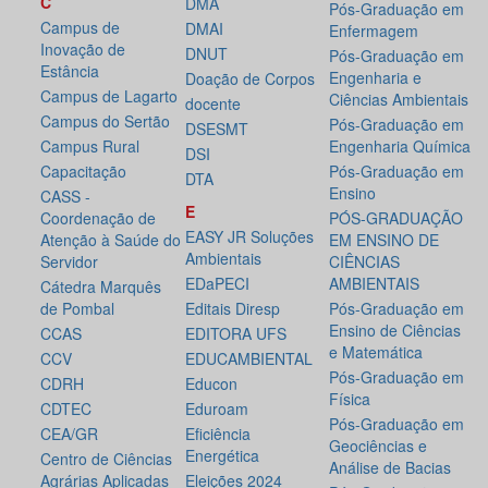
C
DMA
Pós-Graduação em
Campus de
DMAI
Enfermagem
Inovação de
DNUT
Pós-Graduação em
Estância
Engenharia e
Doação de Corpos
Campus de Lagarto
Ciências Ambientais
docente
Campus do Sertão
Pós-Graduação em
DSESMT
Campus Rural
Engenharia Química
DSI
Capacitação
Pós-Graduação em
DTA
Ensino
CASS -
E
Coordenação de
PÓS-GRADUAÇÃO
EASY JR Soluções
Atenção à Saúde do
EM ENSINO DE
Ambientais
Servidor
CIÊNCIAS
EDaPECI
AMBIENTAIS
Cátedra Marquês
de Pombal
Editais Diresp
Pós-Graduação em
Ensino de Ciências
CCAS
EDITORA UFS
e Matemática
CCV
EDUCAMBIENTAL
Pós-Graduação em
CDRH
Educon
Física
CDTEC
Eduroam
Pós-Graduação em
CEA/GR
Eficiência
Geociências e
Energética
Centro de Ciências
Análise de Bacias
Agrárias Aplicadas
Eleições 2024