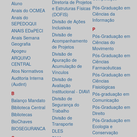
Diretoria de Projetos
Aluno
Pós-Graduação em
e Estruturas Físicas
Anais do OCMEA
Ciências da
(DOFIS)
Anais do
Informação
Divisão de Ações
SEPEDOQUI
Inclusivas
P
ANAIS EDaPECI
Divisão de
Pós-Graduação em
Anais Semana
Acompanhamento
Ciências do
Geografia
de Projetos
Movimento
Apogeu
Divisão de
Pós-Graduação em
ARQUIVO
Apuração de
Ciências
CENTRAL
Acumulação de
Farmacêuticas
Atos Normativos
Vínculos
Pós-Graduação em
Auditoria Interna
Divisão de
Ciências
(Audint)
Avaliação
Fisiológicas
Institucional - DIAVI
B
Pós-graduação em
Divisão de
Comunicação
Balanço Mandato
Segurança do
Pós-Graduação em
Biblioteca Central
Trabalho
Direito
Bibliotecas
Divisão de
Pós-Graduação em
BioChaves
Transporte
Ecologia e
BIOSEGURANCA
DLES
Conservação