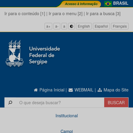
BRASIL
Ir para o conteúdo [1]
|
Ir para o menu [2]
|
Ir para a busca [3]
a+
a-
a
English
Español
Français
Página Inicial
|
WEBMAIL
|
Mapa do Site
Institucional
Campi