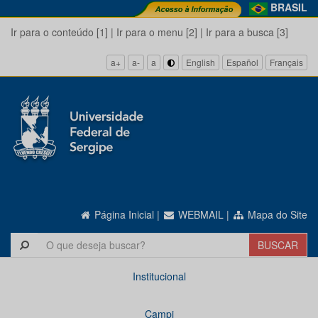
BRASIL
Ir para o conteúdo [1]
|
Ir para o menu [2]
|
Ir para a busca [3]
a+
a-
a
English
Español
Français
Página Inicial
|
WEBMAIL
|
Mapa do Site
Institucional
Campi