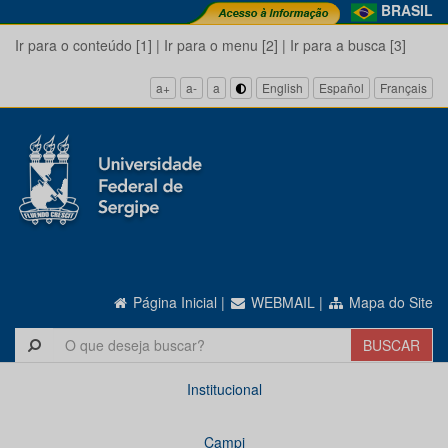
BRASIL
Ir para o conteúdo [1]
|
Ir para o menu [2]
|
Ir para a busca [3]
a+
a-
a
English
Español
Français
Página Inicial
|
WEBMAIL
|
Mapa do Site
Institucional
Campi