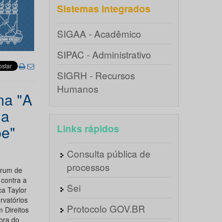
Sistemas integrados
SIGAA - Acadêmico
SIPAC - Administrativo
SIGRH - Recursos
Humanos
ma "A
ia
pe"
Links rápidos
Consulta pública de
processos
órum de
 contra a
Sei
ca Taylor
rvatórios
Protocolo GOV.BR
 Direitos
ora do