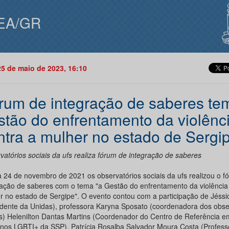
EA/GR
25 de maio de 2023, 16:10
rum de integração de saberes te
stão do enfrentamento da violênc
ntra a mulher no estado de Sergi
vatórios sociais da ufs realiza fórum de integração de saberes
a 24 de novembro de 2021 os observatórios sociais da ufs realizou o f
ração de saberes com o tema "a Gestão do enfrentamento da violência
r no estado de Sergipe". O evento contou com a participação de Jéssi
idente da Unidas), professora Karyna Sposato (coordenadora dos obse
is) Helenilton Dantas Martins (Coordenador do Centro de Referência em
os LGBTI+ da SSP), Patrícia Rosalba Salvador Moura Costa (Profess