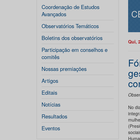
Coordenação de Estudos
C
Avançados
Observatórios Temáticos
Boletins dos observatórios
Qui, 
Participação em conselhos e
comitês
Fó
Nossas premiações
ge
co
Artigos
Editais
Obser
Notícias
No di
integ
Resultados
mulhe
(Pres
Eventos
socia
Human