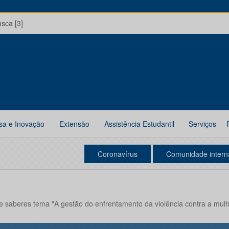
usca [3]
sa e Inovação
Extensão
Assistência Estudantil
Serviços
Coronavírus
Comunidade intern
 saberes tema "A gestão do enfrentamento da violência contra a mulh