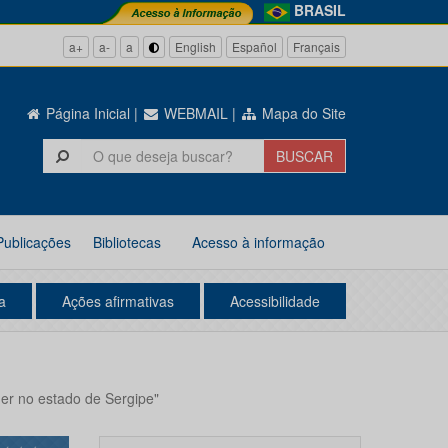
BRASIL
a+
a-
a
English
Español
Français
Página Inicial
|
WEBMAIL
|
Mapa do Site
Publicações
Bibliotecas
Acesso à informação
a
Ações afirmativas
Acessibilidade
er no estado de Sergipe"