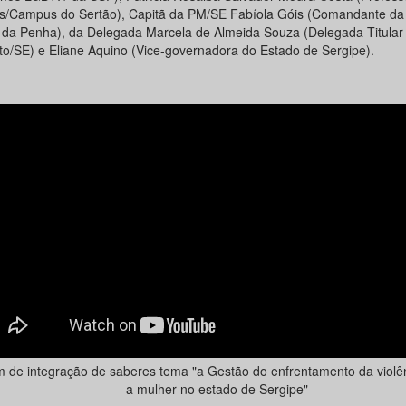
s/Campus do Sertão), Capitã da PM/SE Fabíola Góis (Comandante d
 da Penha), da Delegada Marcela de Almeida Souza (Delegada Titula
to/SE) e Eliane Aquino (Vice-governadora do Estado de Sergipe).
 de integração de saberes tema "a Gestão do enfrentamento da violên
a mulher no estado de Sergipe"