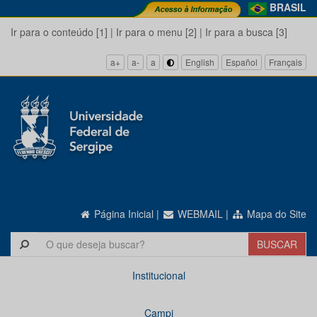
BRASIL
Ir para o conteúdo [1]
|
Ir para o menu [2]
|
Ir para a busca [3]
a+
a-
a
English
Español
Français
Página Inicial
|
WEBMAIL
|
Mapa do Site
Institucional
Campi