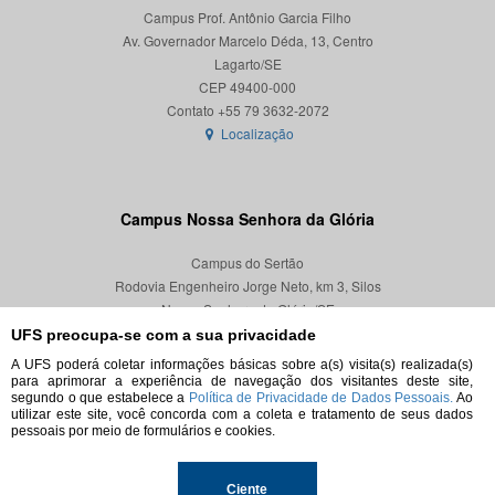
Campus Prof. Antônio Garcia Filho
Av. Governador Marcelo Déda, 13, Centro
Lagarto/SE
CEP 49400-000
Localização
Campus Nossa Senhora da Glória
Campus do Sertão
Rodovia Engenheiro Jorge Neto, km 3, Silos
Nossa Senhora da Glória/SE
CEP 49680-000
UFS preocupa-se com a sua privacidade
A UFS poderá coletar informações básicas sobre a(s) visita(s) realizada(s)
Localização
para aprimorar a experiência de navegação dos visitantes deste site,
segundo o que estabelece a
Política de Privacidade de Dados Pessoais.
Ao
utilizar este site, você concorda com a coleta e tratamento de seus dados
pessoais por meio de formulários e cookies.
© 2026. Todos os direitos reservados.
Ciente