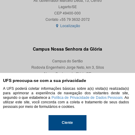
Av. Governador Marcelo Déda, 13, Centro
Lagarto/SE
CEP 49400-000
Localização
Campus Nossa Senhora da Glória
Campus do Sertão
Rodovia Engenheiro Jorge Neto, km 3, Silos
Nossa Senhora da Glória/SE
CEP 49680-000
UFS preocupa-se com a sua privacidade
A UFS poderá coletar informações básicas sobre a(s) visita(s) realizada(s)
Localização
para aprimorar a experiência de navegação dos visitantes deste site,
segundo o que estabelece a
Política de Privacidade de Dados Pessoais.
Ao
utilizar este site, você concorda com a coleta e tratamento de seus dados
pessoais por meio de formulários e cookies.
© 2026. Todos os direitos reservados.
Ciente
Universidade Federal de Sergipe.