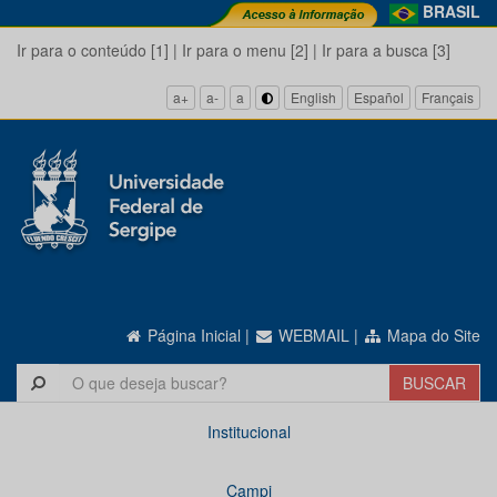
BRASIL
Ir para o conteúdo [1]
|
Ir para o menu [2]
|
Ir para a busca [3]
a+
a-
a
English
Español
Français
Página Inicial
|
WEBMAIL
|
Mapa do Site
Institucional
Campi