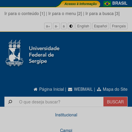
BRASIL
Ir para o conteúdo [1]
|
Ir para o menu [2]
|
Ir para a busca [3]
a+
a-
a
English
Español
Français
Página Inicial
|
WEBMAIL
|
Mapa do Site
Institucional
Campi