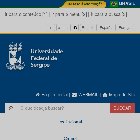
BRASIL
Ir para o conteúdo [1]
|
Ir para o menu [2]
|
Ir para a busca [3]
a+
a-
a
English
Español
Français
Página Inicial
|
WEBMAIL
|
Mapa do Site
Institucional
Campi