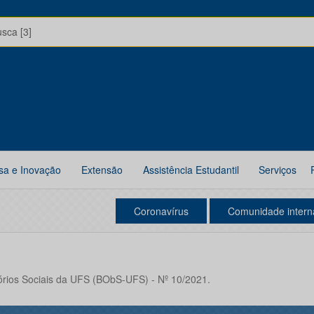
usca [3]
sa e Inovação
Extensão
Assistência Estudantil
Serviços
Coronavírus
Comunidade intern
órios Sociais da UFS (BObS-UFS) - Nº 10/2021.