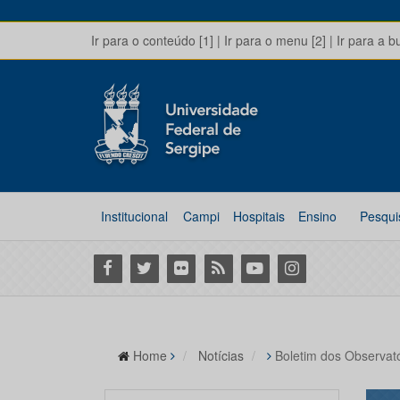
Ir para o conteúdo [1]
|
Ir para o menu [2]
|
Ir para a b
Institucional
Campi
Hospitais
Ensino
Pesqui
Facebook
Twitter
Flickr
RSS
Youtube
Instagram
Home
Notícias
Boletim dos Observat