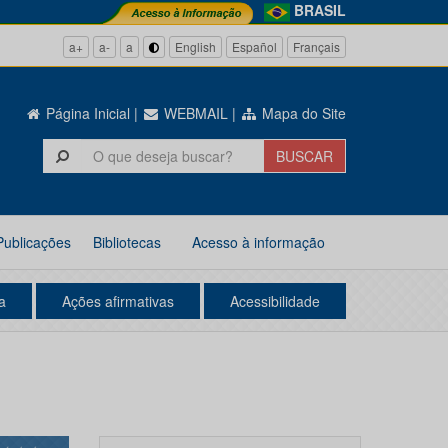
BRASIL
a+
a-
a
English
Español
Français
Página Inicial
|
WEBMAIL
|
Mapa do Site
Publicações
Bibliotecas
Acesso à informação
a
Ações afirmativas
Acessibilidade