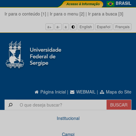
BRASIL
Ir para o conteúdo [1]
|
Ir para o menu [2]
|
Ir para a busca [3]
a+
a-
a
English
Español
Français
Página Inicial
|
WEBMAIL
|
Mapa do Site
Institucional
Campi