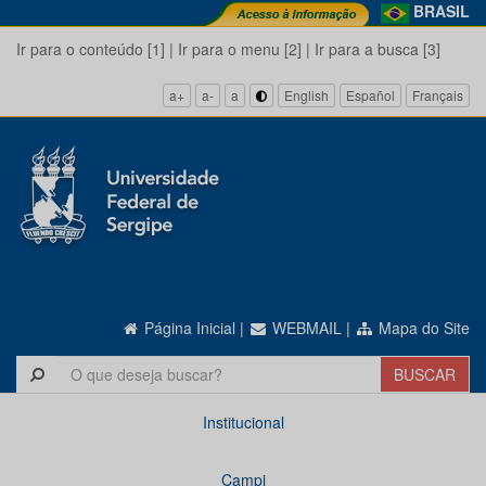
BRASIL
Ir para o conteúdo [1]
|
Ir para o menu [2]
|
Ir para a busca [3]
a+
a-
a
English
Español
Français
Página Inicial
|
WEBMAIL
|
Mapa do Site
Institucional
Campi