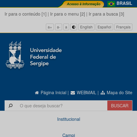
BRASIL
Ir para o conteúdo [1]
|
Ir para o menu [2]
|
Ir para a busca [3]
a+
a-
a
English
Español
Français
Página Inicial
|
WEBMAIL
|
Mapa do Site
Institucional
Campi