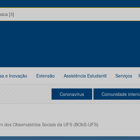
usca [3]
sa e Inovação
Extensão
Assistência Estudantil
Serviços
Coronavírus
Comunidade intern
m dos Observatórios Sociais da UFS (BObS-UFS)