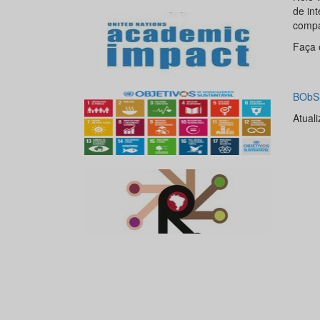
de in
compar
Faça 
BObS-
Atual