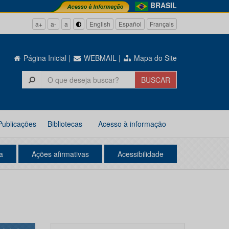
BRASIL
a+
a-
a
English
Español
Français
Página Inicial
|
WEBMAIL
|
Mapa do Site
Publicações
Bibliotecas
Acesso à informação
a
Ações afirmativas
Acessibilidade