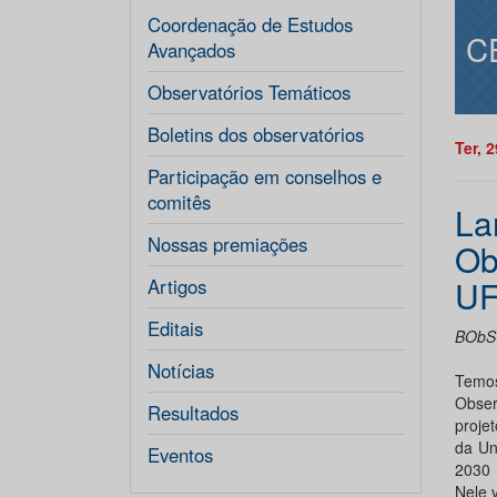
Coordenação de Estudos
C
Avançados
Observatórios Temáticos
Boletins dos observatórios
Ter, 
Participação em conselhos e
comitês
La
Nossas premiações
Ob
UF
Artigos
Editais
BObS-
Notícias
Temos
Obser
Resultados
projet
da Un
Eventos
2030
Nele 