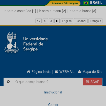
BRASIL
Ir para o conteúdo [1]
|
Ir para o menu [2]
|
Ir para a busca [3]
a+
a-
a
English
Español
Français
Página Inicial
|
WEBMAIL
|
Mapa do Site
Institucional
Campi