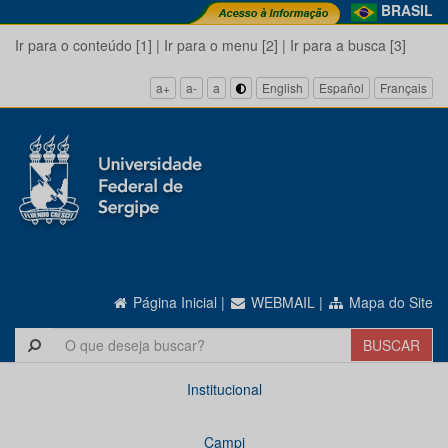
BRASIL
Ir para o conteúdo [1]
|
Ir para o menu [2]
|
Ir para a busca [3]
a+
a-
a
English
Español
Français
Página Inicial
|
WEBMAIL
|
Mapa do Site
Institucional
Campi